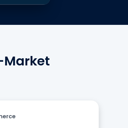
-Market
merce