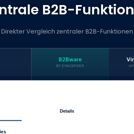
ntrale B2B-Funktio
Direkter Vergleich zentraler B2B-Funktionen
B2Bware
Vi
BY SYNCSPIDER
AP
Enterprise-Funktionen
tektur
✓
✓
integriert
Details
M
Nativ und tief integriert
✓
!
En
ies