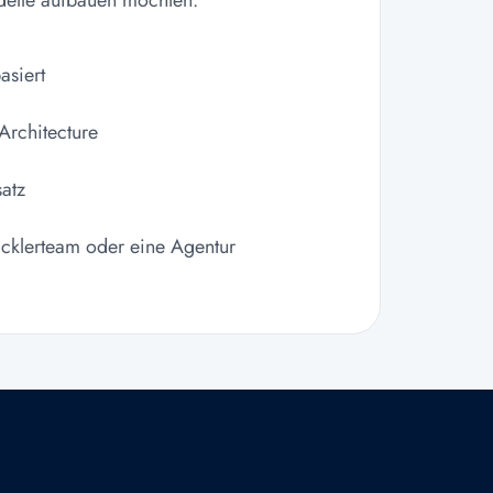
asiert
rchitecture
satz
icklerteam oder eine Agentur