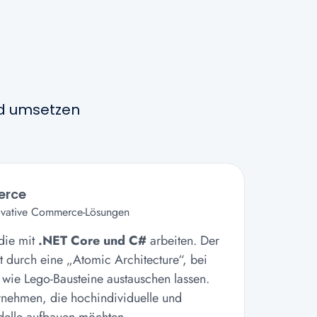
nd umsetzen
erce
novative Commerce-Lösungen
 die mit
.NET Core und C#
arbeiten. Der
ät durch eine „Atomic Architecture“, bei
 wie Lego-Bausteine austauschen lassen.
ernehmen, die hochindividuelle und
lle aufbauen möchten.