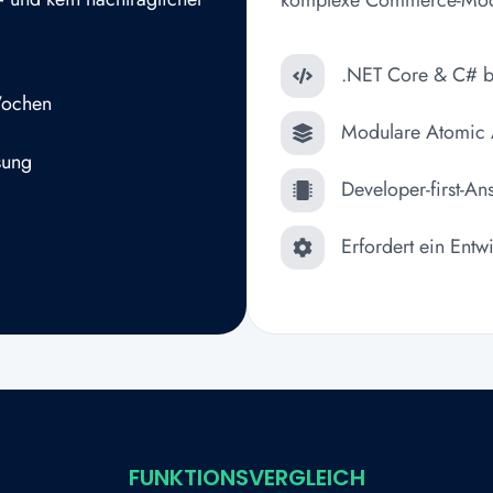
.NET Core & C# b
Wochen
Modulare Atomic A
sung
Developer-first-An
Erfordert ein Entw
FUNKTIONSVERGLEICH