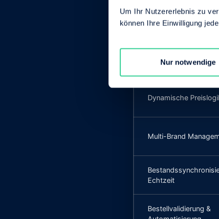
Um Ihr Nutzererlebnis zu verb
Kundenspezifische
können Ihre Einwilligung jede
Preisgestaltung
Individuelle Kataloge 
Nur notwendige
Dynamische Preislogi
Multi-Brand Manage
Bestandssynchronisie
Echtzeit
Bestellvalidierung &
Automatisierung