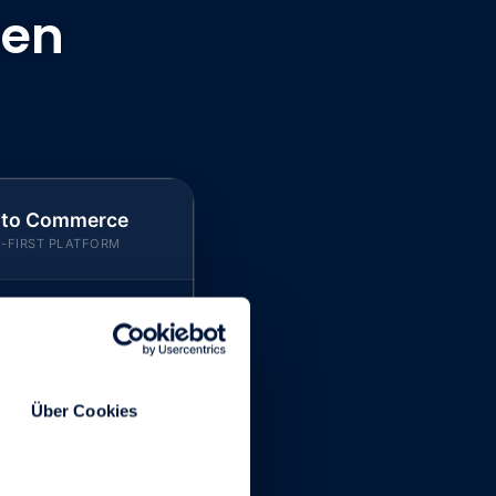
nen
rto Commerce
I-FIRST PLATFORM
Atomar modular
Über Cookies
apping mit hohem
twicklungsaufwand