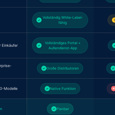
Vollständig White-Label-
✓
!
fähig
Vollständiges Portal +
r Einkäufer
✓
Außendienst-App
erprise-
Große Distributoren
✓
✓
KI-Modelle
Native Funktion
✓
✕
en
Planbar
✓