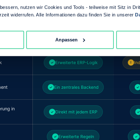
essern, nutzen wir Cookies und Tools - teilweise mit Sitz in Dri
Unbegrenzte Preisstufen
I
✓
!
rzeit widerrufen. Alle Informationen dazu finden Sie in unserer
D
pro Einkäufer
Native Funktion
✓
Anpassen
k
Erweiterte ERP-Logik
In
✓
!
ment
Ein zentrales Backend
✓
✓
rung in
Direkt mit jedem ERP
✓
✓
Erweiterte Regeln
✓
✓