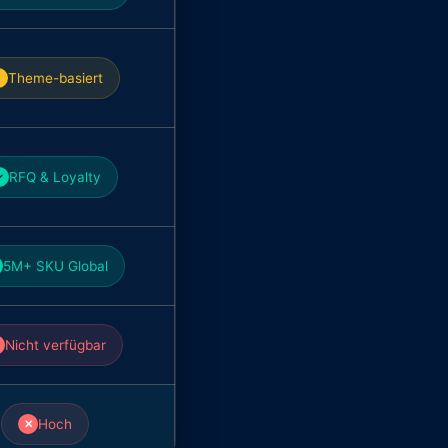
Theme-basiert
RFQ & Loyalty
✓
5M+ SKU Global
Nicht verfügbar
Hoch
✕