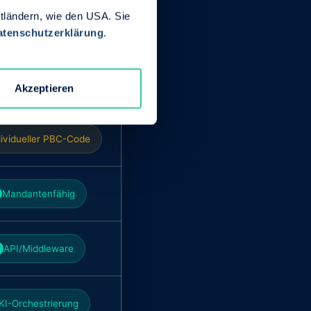
ttländern, wie den USA. Sie
ndividuelle Module
atenschutzerklärung
.
Personalisiert
✓
Akzeptieren
dividueller PBC-Code
Mandantenfähig
API/Middleware
KI-Orchestrierung