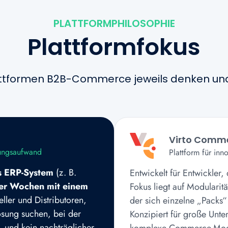
PLATTFORMPHILOSOPHIE
Plattformfokus
attformen B2B-Commerce jeweils denken u
Virto Comm
lungsaufwand
Plattform für in
s ERP-System
(z. B.
Entwickelt für Entwickler,
ger Wochen mit einem
Fokus liegt auf Modularit
teller und Distributoren,
der sich einzelne „Packs“
ösung suchen, bei der
Konzipiert für große Unt
– und kein nachträglicher
komplexe Commerce-Mode