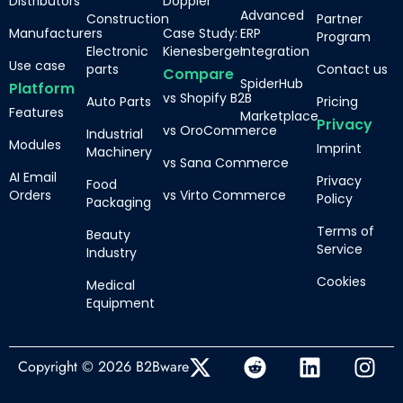
Distributors
Doppler
Advanced
Construction
Partner
Manufacturers
Case Study:
ERP
Program
Electronic
Kienesberger
Integration
Use case
parts
Contact us
Compare
SpiderHub
Platform
vs Shopify B2B
Auto Parts
Pricing
Features
Marketplace
Privacy
vs OroCommerce
Industrial
Modules
Imprint
Machinery
vs Sana Commerce
AI Email
Privacy
Food
Orders
vs Virto Commerce
Policy
Packaging
Terms of
Beauty
Service
Industry
Cookies
Medical
Equipment
Copyright © 2026 B2Bware