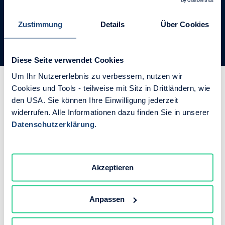
Vereinbaren Sie jetzt ein kostenloses
Zustimmung
Details
Über Cookies
Beratungsgespräch
Diese Seite verwendet Cookies
Um Ihr Nutzererlebnis zu verbessern, nutzen wir
Cookies und Tools - teilweise mit Sitz in Drittländern, wie
Was unterscheidet
den USA. Sie können Ihre Einwilligung jederzeit
widerrufen. Alle Informationen dazu finden Sie in unserer
SyncSpider vom
Datenschutzerklärung
.
Wettbewerb?
Akzeptieren
Optimiert für mehrere
Vetriebskanäle, Regionen – und
Anpassen
überhaupt jede Art von komplexen
Vertriebsstrukturen.