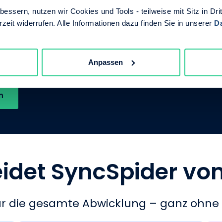
essern, nutzen wir Cookies und Tools - teilweise mit Sitz in Dri
ink zur Angebotseinsicht und digitalen Signierung
rzeit widerrufen. Alle Informationen dazu finden Sie in unserer
D
ltig und mit Timestamp versehen
Anpassen
e wird im Portal und in Ihrem ERP abgelegt
n
idet SyncSpider v
für die gesamte Abwicklung – ganz ohne 