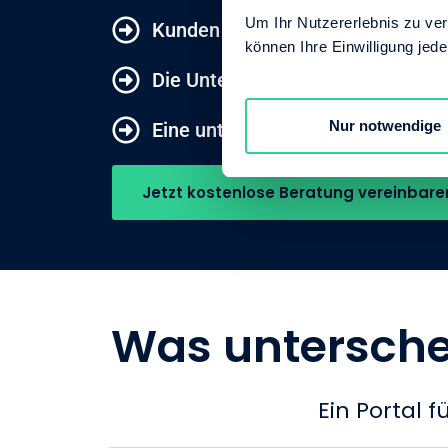
Um Ihr Nutzererlebnis zu verb
Kunden erhalten einen sicheren L
können Ihre Einwilligung jede
Die Unterschrift ich rechtlich gü
Nur notwendige
Eine unterzeichnete Auftragskopi
Jetzt kostenlose Beratung vereinbare
Was untersche
Ein Portal 