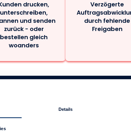
Kunden drucken,
Verzögerte
unterschreiben,
Auftragsabwicklu
annen und senden
durch fehlende
zurück - oder
Freigaben
bestellen gleich
woanders
tig
Details
ster Bestandteil des Systems.
 direkt aus dem Portal
ies