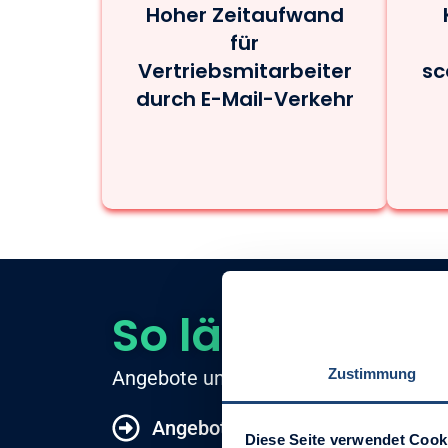
Hoher Zeitaufwand
für
Vertriebsmitarbeiter
sc
durch E-Mail-Verkehr
So läuft es rich
Zustimmung
Angebote und Unterschriften – als fe
Angebotserstellung und -versand
Diese Seite verwendet Cook